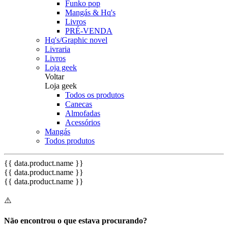
Funko pop
Mangás & Hq's
Livros
PRÉ-VENDA
Hq's/Graphic novel
Livraria
Livros
Loja geek
Voltar
Loja geek
Todos os produtos
Canecas
Almofadas
Acessórios
Mangás
Todos produtos
{{ data.product.name }}
{{ data.product.name }}
{{ data.product.name }}
⚠️
Não encontrou o que estava procurando?